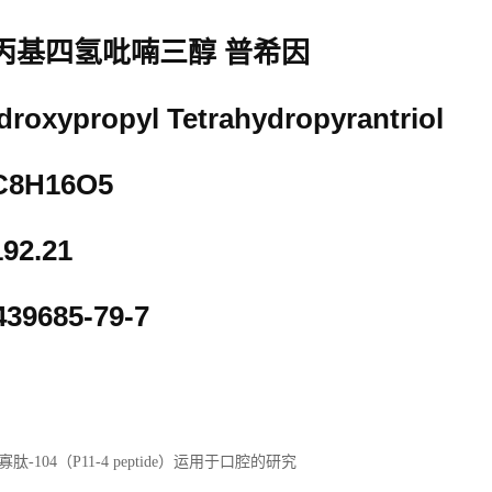
 羟丙基四氢吡喃三醇 普希因
oxypropyl Tetrahydropyrantriol
8H16O5
92.21
39685-79-7
肽-104（P11-4 peptide）运用于口腔的研究