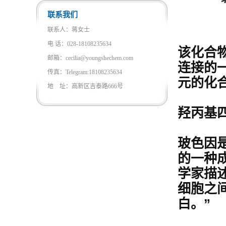
联系我们
联系人：蒋女士
电 话：028-18108235634
该化合
邮箱：cecilia@youngshechem.com
连接的
传真：Telegram:18108235634
元的化合
地 址：高新区吉泰路666号
羟丙基
玻色因是
的一种
学家描
细胞之
白。”