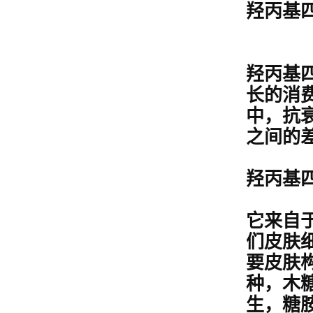
羟丙基
羟丙基
长的消
中，抗
之间的
羟丙基
它来自
们皮肤
要皮肤
种，木
生，糖