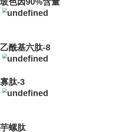
玻色因90%含量
乙酰基六肽-8
寡肽-3
芋螺肽