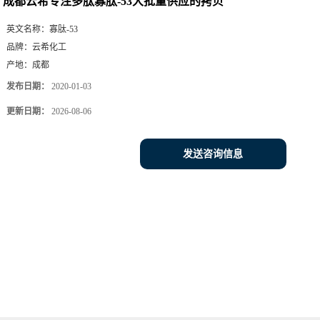
成都云希专注多肽寡肽-53大批量供应的拷贝
英文名称：
寡肽-53
品牌：
云希化工
产地：
成都
发布日期：
2020-01-03
更新日期：
2026-08-06
发送咨询信息