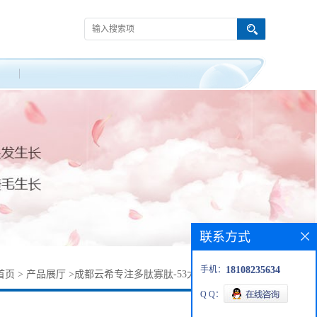
联系方式
手机：
18108235634
首页
>
产品展厅
>
成都云希专注多肽寡肽-53大批量供应的拷贝
Q Q：