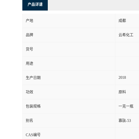
产品详请
产地
成都
品牌
云希化工
货号
用途
2018
生产日期
功效
原料
包装规格
一克一瓶
别名
寡肽-53
CAS编号