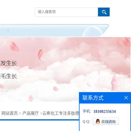
联系方式
手机：
18108235634
：
网站首页
>
产品展厅
>
云希化工专注多肽德尔塔林 6836-11-9
Q Q：