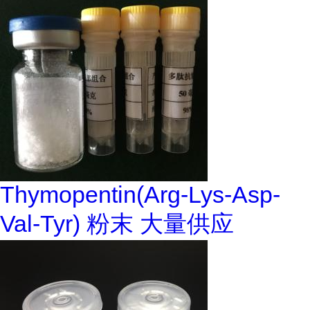
Thymopentin(Arg-Lys-Asp-
Val-Tyr) 粉末 大量供应