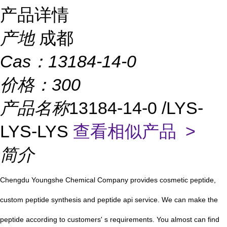
产品详情
产地
成都
Cas：
13184-14-0
价格：
300
产品名称
13184-14-0 /LYS-
LYS-LYS
查看相似产品 >
简介
Chengdu Youngshe Chemical Company provides cosmetic peptide,
custom peptide synthesis and peptide api service. We can make the
peptide according to customers' s requirements. You almost can find