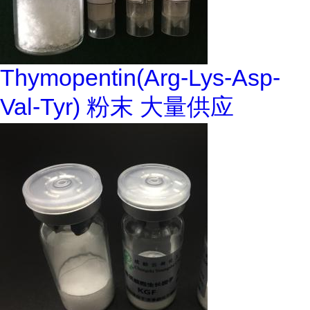
Thymopentin(Arg-Lys-Asp-
Val-Tyr) 粉末 大量供应