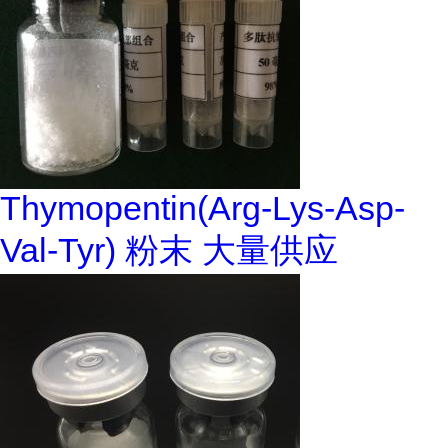
Thymopentin(Arg-Lys-Asp-
Val-Tyr) 粉末 大量供应