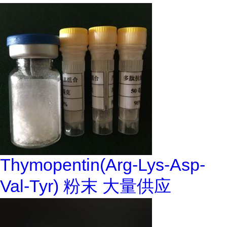
Thymopentin(Arg-Lys-Asp-
Val-Tyr) 粉末 大量供应