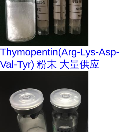
Thymopentin(Arg-Lys-Asp-
Val-Tyr) 粉末 大量供应