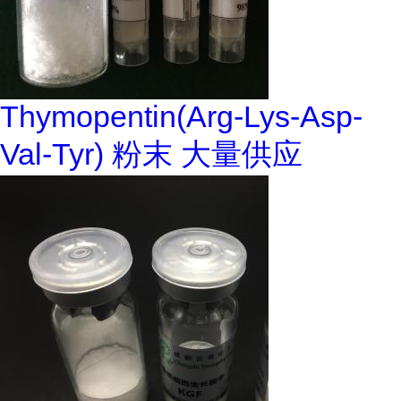
Thymopentin(Arg-Lys-Asp-
Val-Tyr) 粉末 大量供应