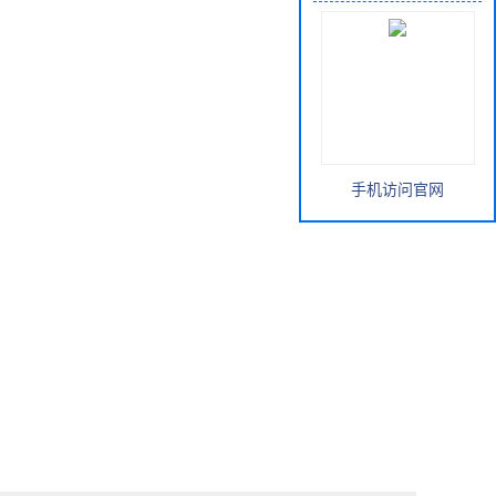
手机访问官网