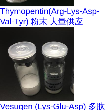
Thymopentin(Arg-Lys-Asp-
Val-Tyr) 粉末 大量供应
Vesugen (Lys-Glu-Asp) 多肽