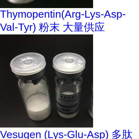
Thymopentin(Arg-Lys-Asp-
Val-Tyr) 粉末 大量供应
Vesugen (Lys-Glu-Asp) 多肽