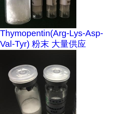
Thymopentin(Arg-Lys-Asp-
Val-Tyr) 粉末 大量供应