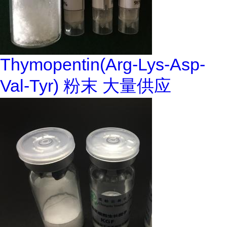
Thymopentin(Arg-Lys-Asp-
Val-Tyr) 粉末 大量供应