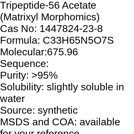
Tripeptide-56 Acetate
(Matrixyl Morphomics)
Cas No: 1447824-23-8
Formula: C33H65N5O7S
Molecular:675.96
Sequence:
Purity: >95%
Solubility: slightly soluble in
water
Source: synthetic
MSDS and COA: available
for your reference