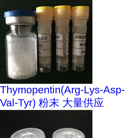
Thymopentin(Arg-Lys-Asp-
Val-Tyr) 粉末 大量供应