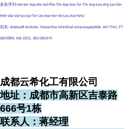
多肽序列
:His-Ser-Asp-Ala-Val-Phe-Thr-Asp-Asn-Tyr-Thr-Arg-Leu-Arg-Lys-Gln-
Met-Ala-Val-Lys-Lys-Tyr-Leu-Asn-Ser-Ile-Leu-Asn-NH2
别名
: Aviptadil Acetate, Vasoactive intestinal octacosapeptide, AN-7541, FT-
0659889, I06-1835, 3B3-081674
成都云希化工有限公司
地址：成都市高新区吉泰路
666号1栋
联系人：蒋经理