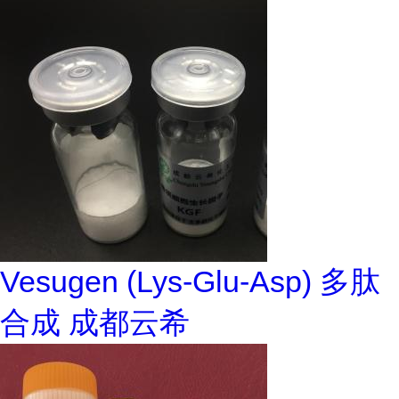
Vesugen (Lys-Glu-Asp) 多肽
合成 成都云希