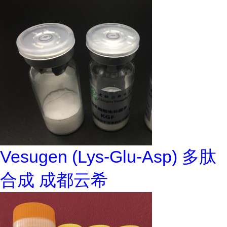
Vesugen (Lys-Glu-Asp) 多肽
合成 成都云希