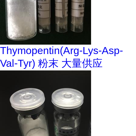
Thymopentin(Arg-Lys-Asp-
Val-Tyr) 粉末 大量供应