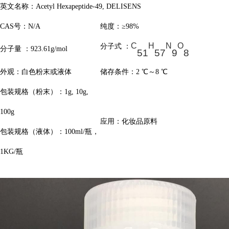
英文名称：Acetyl Hexapeptide-49,
DELISENS
CAS号：N/A
纯度：≥98%
C
H
N
O
分子式 ：
分子量 ：923.61g/mol
51
57
9
8
外观：白色粉末或液体
储存条件：2 ℃～8 ℃
包装规格（粉末）：1g, 10g,
100g
应用：化妆品原料
包装规格（液体）：100ml/瓶，
1KG/瓶