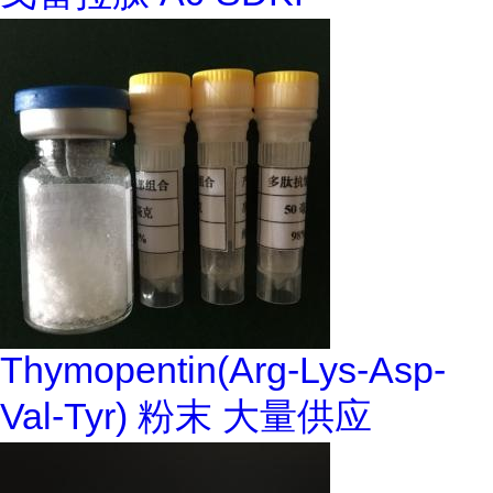
Thymopentin(Arg-Lys-Asp-
Val-Tyr) 粉末 大量供应