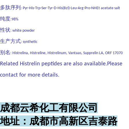
多肽序列
: Pyr-His-Trp-Ser-Tyr-D-His(Bzl)-Leu-Arg-Pro-NHEt acetate salt
纯度
:98%
性状
: white powder
生产方式
: synthetic
别名
: Histrelina, Histreline, Histrelinum, Vantaas, Supprelin LA, ORF 17070
Related Histrelin peptides are also available.Please
contact for more details.
成都云希化工有限公司
地址：成都市高新区吉泰路