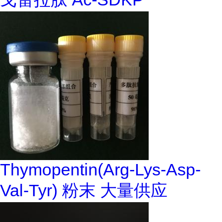
Thymopentin(Arg-Lys-Asp-
Val-Tyr) 粉末 大量供应