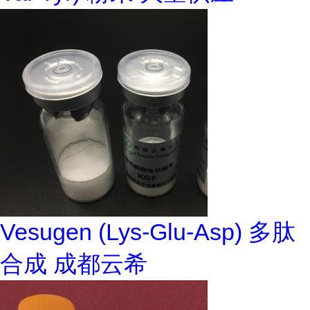
Vesugen (Lys-Glu-Asp) 多肽
合成 成都云希