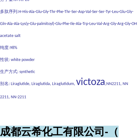
多肽序列
:H-His-Ala-Glu-Gly-Thr-Phe-Thr-Ser-Asp-Val-Ser-Ser-Tyr-Leu-Glu-Gly-
Gln-Ala-Ala-Lys(γ-Glu-palmitoyl)-Glu-Phe-Ile-Ala-Trp-Leu-Val-Arg-Gly-Arg-Gly-OH
acetate salt
纯度
:98%
性状
: white powder
生产方式
: synthetic
victoza
别名
: Liraglutide, Liraglutida, Liraglutidum,
,NN2211, NN
2211, NN-2211
成都云希化工有限公司-（