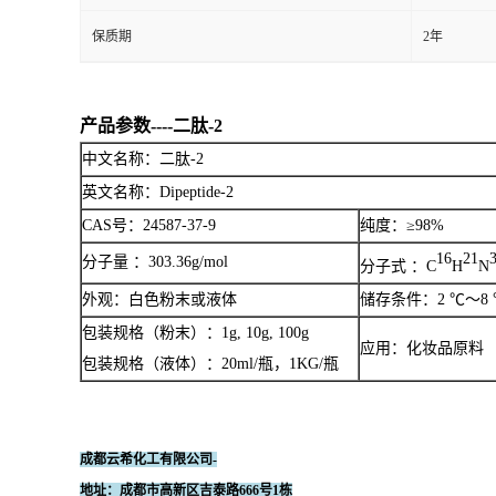
保质期
2年
产品参数
----二肽-2
中文名称：二肽-2
英文名称：Dipeptide-2
CAS号：
24587-37-9
纯度：≥98%
16
21
分子量 ：303.36g/mol
分子式 ：
C
H
N
外观：白色粉末或液体
储存条件：2 ℃～8 
包装规格（粉末）：1g, 10g, 100g
应用：化妆品原料
包装规格（液体）：20ml/瓶，1KG/瓶
成都云希化工有限公司-
地址：成都市高新区吉泰路666号1栋