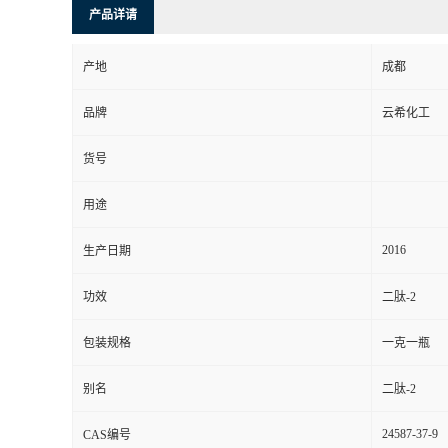
产品详请
产地
成都
品牌
云希化工
货号
用途
2016
生产日期
功效
二肽-2
包装规格
一克一瓶
别名
二肽-2
24587-37-9
CAS编号