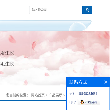
联系方式
手机：
18108235634
您当前的位置：
网站首页
>
产品展厅
>
二肽-2/24587-37-9
Q Q：