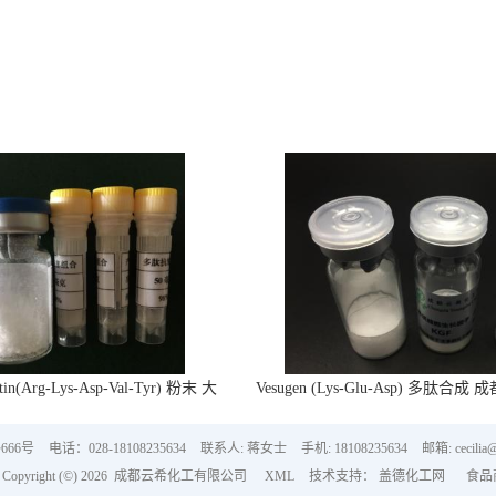
tin(Arg-Lys-Asp-Val-Tyr) 粉末 大
Vesugen (Lys-Glu-Asp) 多肽合成
量供应
66号
电话：028-18108235634
联系人: 蒋女士
手机: 18108235634
邮箱: cecilia
pyright (©) 2026
成都云希化工有限公司
XML
技术支持：
盖德化工网
食品