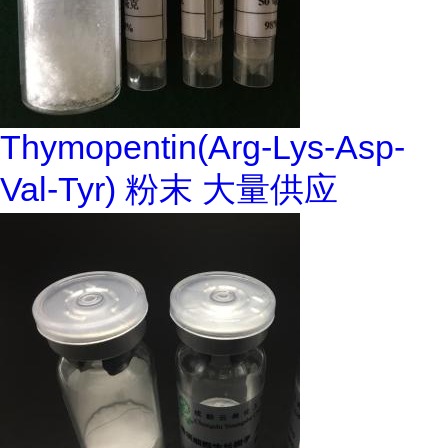
Thymopentin(Arg-Lys-Asp-
Val-Tyr) 粉末 大量供应