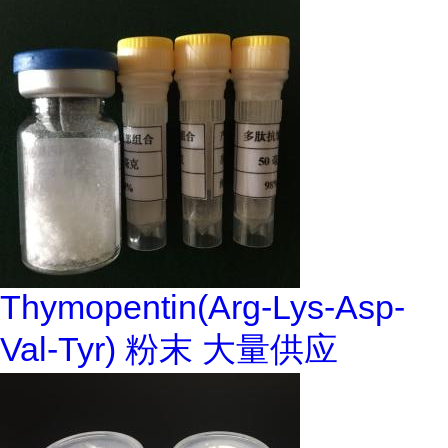
Thymopentin(Arg-Lys-Asp-
Val-Tyr) 粉末 大量供应