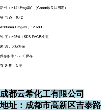
≥14 U/mg
Green
活
性：
蛋白（
改良法测定）
6.42
等
电
点：
A280nm(1 mg/mL)
2.689
：
≥95%
SDS-PAGE
纯
度：
（
检测）
来
源：大肠杆菌
-20
保存条件：
℃
保存
3
有
效
期：
年
成都云希化工有限公司
地址：成都市高新区吉泰路