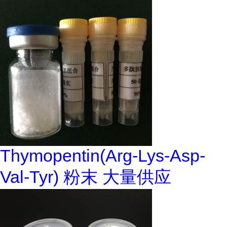
Thymopentin(Arg-Lys-Asp-
Val-Tyr) 粉末 大量供应