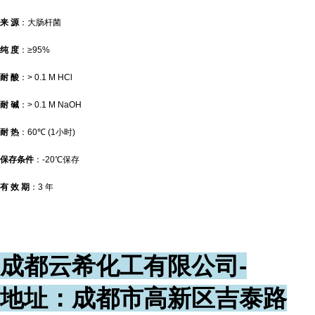
来
源
：大肠杆菌
纯
度
：
≥95%
耐
酸
：
> 0.1 M HCl
耐
碱
：
> 0.1 M NaOH
耐
热
：
60
℃
(1
小时
)
保存条件
：
-20
℃
保存
有
效
期
：
3
年
成都云希化工有限公司-
地址：成都市高新区吉泰路