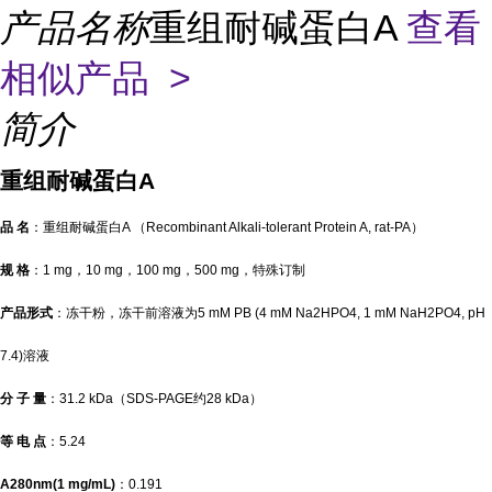
产品名称
重组耐碱蛋白A
查看
相似产品 >
简介
重组耐碱蛋白
A
品
名
：重组耐碱蛋白
A
（
Recombinant Alkali-tolerant Protein A, rat-PA
）
规
格
：
1 mg
，
10 mg
，
100 mg
，
500 mg
，特殊订制
产品形式
：冻干粉，冻干前溶液为
5 mM PB (4 mM Na2HPO4, 1 mM NaH2PO4, pH
7.4)
溶液
分
子
量
：
31.2 kDa
（
SDS-PAGE
约
28 kDa
）
等
电
点
：
5.24
A280nm(1 mg/mL)
：
0.191