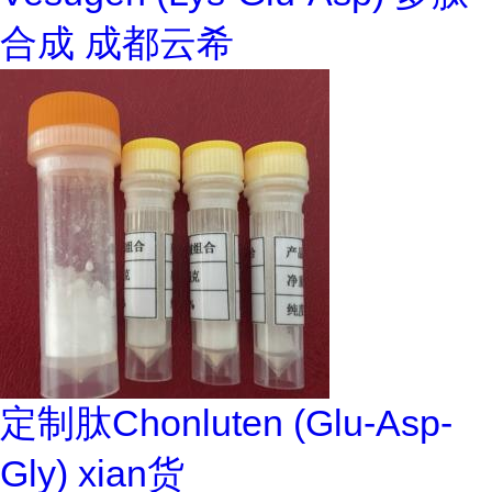
合成 成都云希
定制肽Chonluten (Glu-Asp-
Gly) xian货