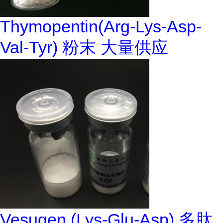
Thymopentin(Arg-Lys-Asp-
Val-Tyr) 粉末 大量供应
Vesugen (Lys-Glu-Asp) 多肽