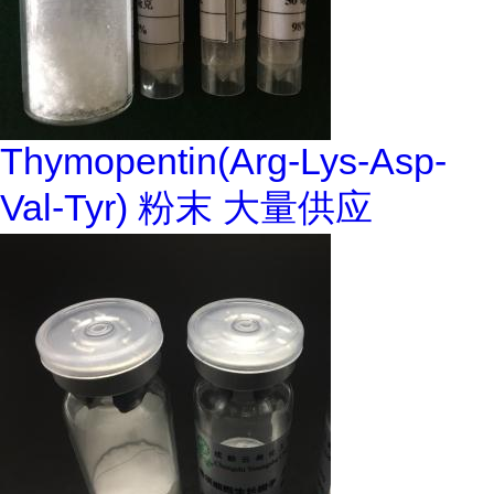
Thymopentin(Arg-Lys-Asp-
Val-Tyr) 粉末 大量供应