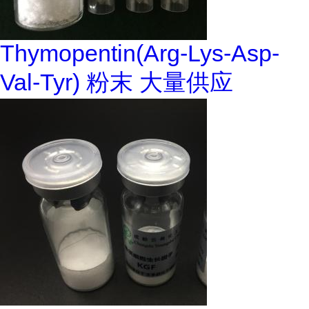
Thymopentin(Arg-Lys-Asp-
Val-Tyr) 粉末 大量供应