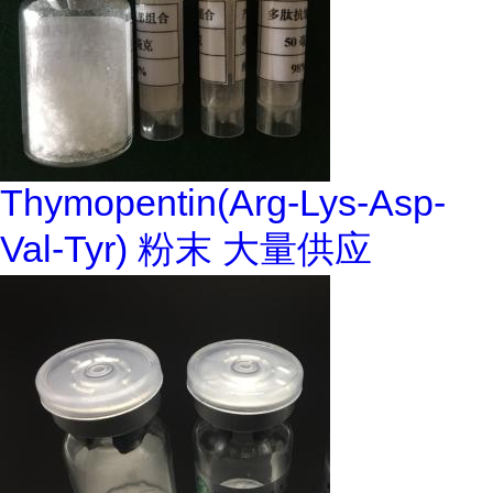
Thymopentin(Arg-Lys-Asp-
Val-Tyr) 粉末 大量供应