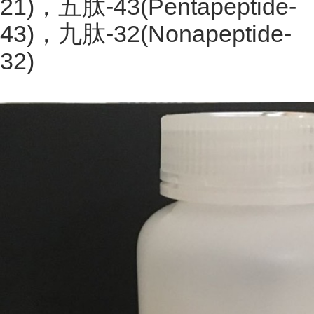
21)，五肽-43(Pentapeptide-
43)，九肽-32(Nonapeptide-
32)