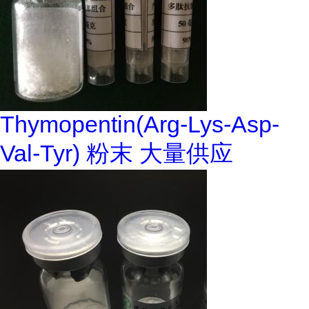
Thymopentin(Arg-Lys-Asp-
Val-Tyr) 粉末 大量供应