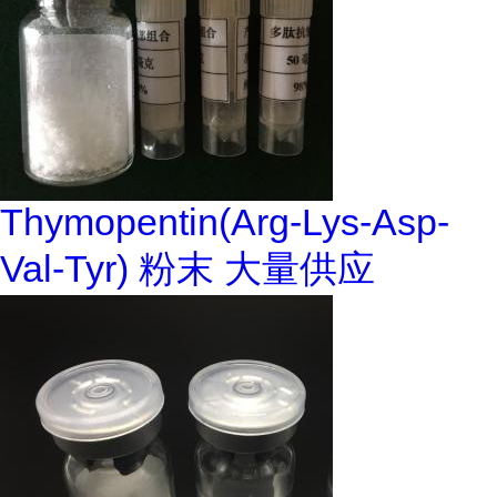
Thymopentin(Arg-Lys-Asp-
Val-Tyr) 粉末 大量供应