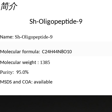
简介
Sh-Oligopeptide-9
Sh-Oligopeptide-9
Name:
Molecular formula:
C24H44N8O10
1385
Molecular weight :
Purity
5
: 9
.0%
MSDS and COA: available