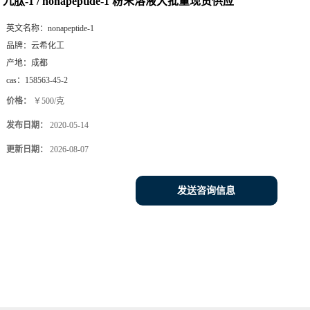
九肽-1 / nonapeptide-1 粉末溶液大批量现货供应
英文名称：
nonapeptide-1
品牌：
云希化工
产地：
成都
cas：
158563-45-2
价格：
￥500/克
发布日期：
2020-05-14
更新日期：
2026-08-07
发送咨询信息