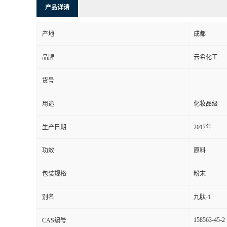
产品详请
产地
成都
品牌
云希化工
货号
用途
化妆品级
生产日期
2017年
功效
原料
包装规格
粉末
别名
九肽-1
158563-45-2
CAS编号