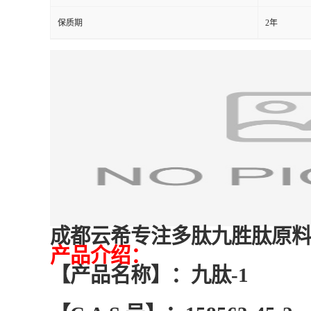
保质期
2年
成都云希专注多肽九胜肽原料 九肽-
产品介绍：
【产品名称】：九肽-1