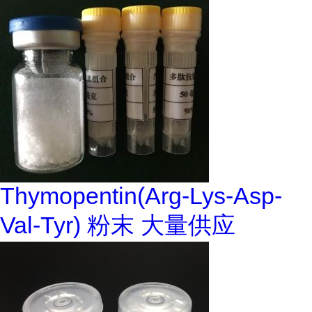
Thymopentin(Arg-Lys-Asp-
Val-Tyr) 粉末 大量供应