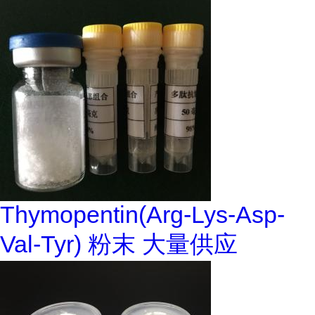
Thymopentin(Arg-Lys-Asp-
Val-Tyr) 粉末 大量供应