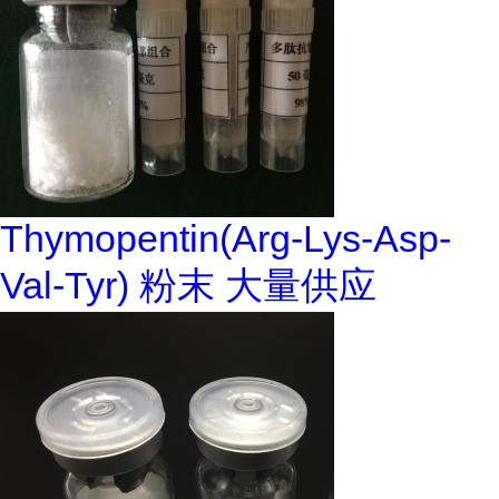
Thymopentin(Arg-Lys-Asp-
Val-Tyr) 粉末 大量供应