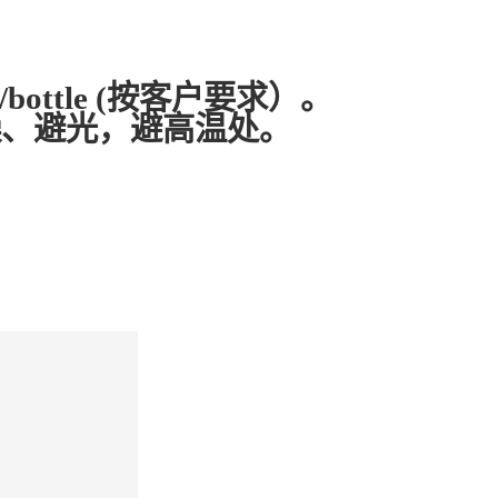
g/bottle (按客户要求）。
燥、避光，避高温处。