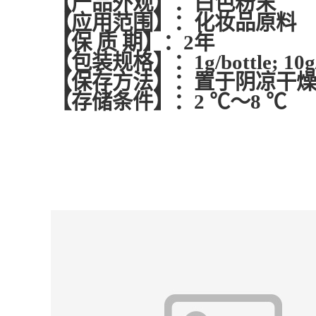
【产品外观】：白色粉末
【应用范围】：化妆品原料
【保 质 期】：2年
【包装规格】：1g/bottle; 10
【保存方法】：置于阴凉干
【存储条件】：2 ℃～8 ℃