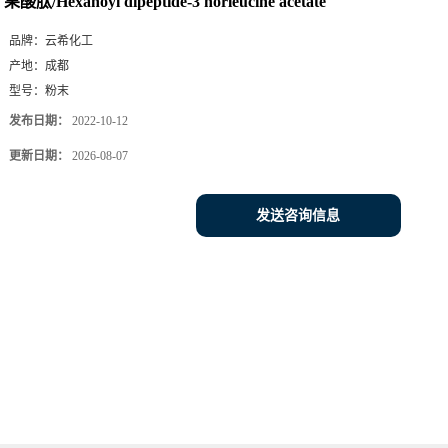
果酸肽/Hexanoyl dipeptide-3 norleucine acetate
品牌：
云希化工
产地：
成都
型号：
粉末
发布日期：
2022-10-12
更新日期：
2026-08-07
发送咨询信息