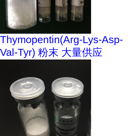
Thymopentin(Arg-Lys-Asp-
Val-Tyr) 粉末 大量供应