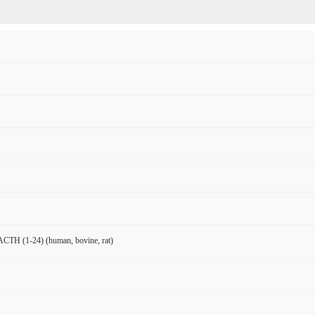
ACTH (1-24) (human, bovine, rat)