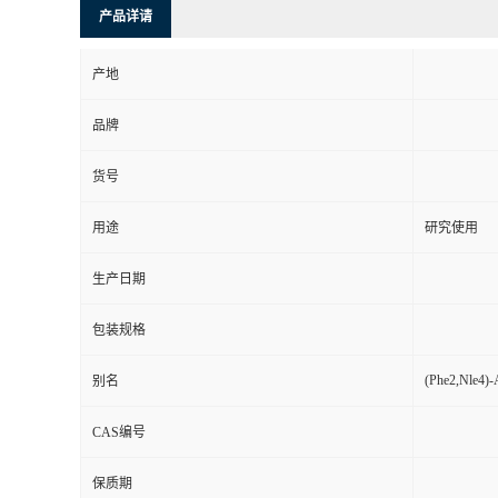
产品详请
产地
品牌
货号
用途
研究使用
生产日期
包装规格
(Phe2,Nle4)-
别名
CAS编号
保质期