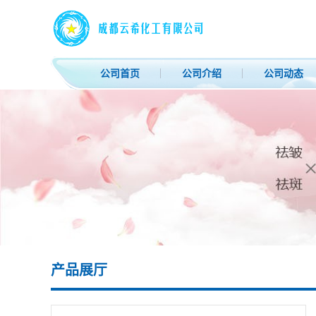
公司首页
公司介绍
公司动态
产品展厅