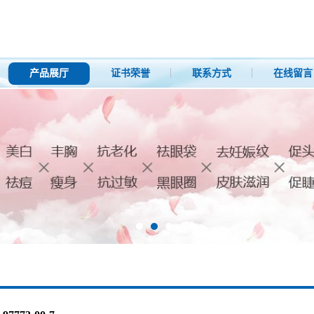
产品展厅
证书荣誉
联系方式
在线留言