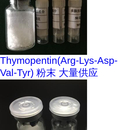
Thymopentin(Arg-Lys-Asp-
Val-Tyr) 粉末 大量供应