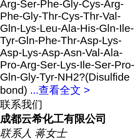
Arg-Ser-Phe-Gly-Cys-Arg-
Phe-Gly-Thr-Cys-Thr-Val-
Gln-Lys-Leu-Ala-His-Gln-Ile-
Tyr-Gln-Phe-Thr-Asp-Lys-
Asp-Lys-Asp-Asn-Val-Ala-
Pro-Arg-Ser-Lys-Ile-Ser-Pro-
Gln-Gly-Tyr-NH2?(Disulfide
bond)
...
查看全文 >
联系我们
成都云希化工有限公司
联系人
蒋女士