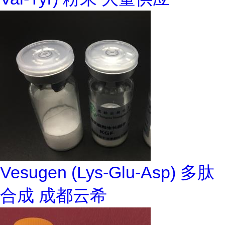
Vesugen (Lys-Glu-Asp) 多肽
合成 成都云希