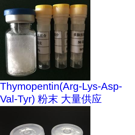
Thymopentin(Arg-Lys-Asp-
Val-Tyr) 粉末 大量供应