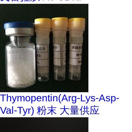
Thymopentin(Arg-Lys-Asp-
Val-Tyr) 粉末 大量供应