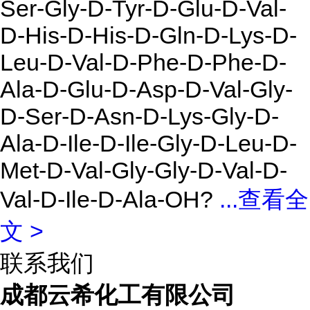
Ser-Gly-D-Tyr-D-Glu-D-Val-
D-His-D-His-D-Gln-D-Lys-D-
Leu-D-Val-D-Phe-D-Phe-D-
Ala-D-Glu-D-Asp-D-Val-Gly-
D-Ser-D-Asn-D-Lys-Gly-D-
Ala-D-Ile-D-Ile-Gly-D-Leu-D-
Met-D-Val-Gly-Gly-D-Val-D-
Val-D-Ile-D-Ala-OH?
...
查看全
文 >
联系我们
成都云希化工有限公司