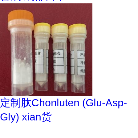
定制肽Chonluten (Glu-Asp-
Gly) xian货