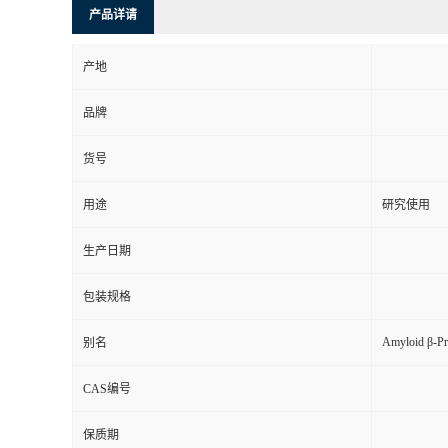
产品详请
产地
品牌
货号
用途
研究使用
生产日期
包装规格
Amyloid β-Pr
别名
CAS编号
保质期