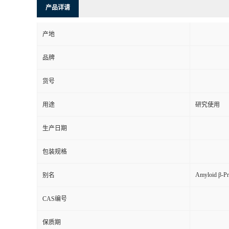
产品详请
产地
品牌
货号
用途
研究使用
生产日期
包装规格
Amyloid β-Pr
别名
CAS编号
保质期