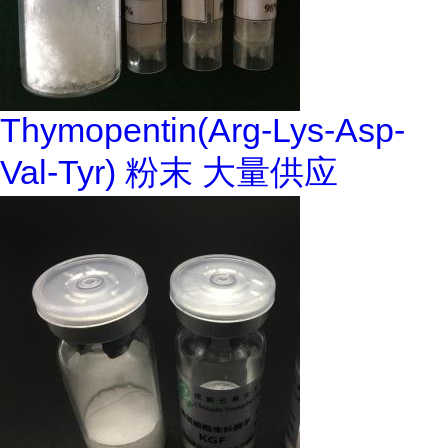
Thymopentin(Arg-Lys-Asp-
Val-Tyr) 粉末 大量供应