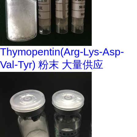
Thymopentin(Arg-Lys-Asp-
Val-Tyr) 粉末 大量供应