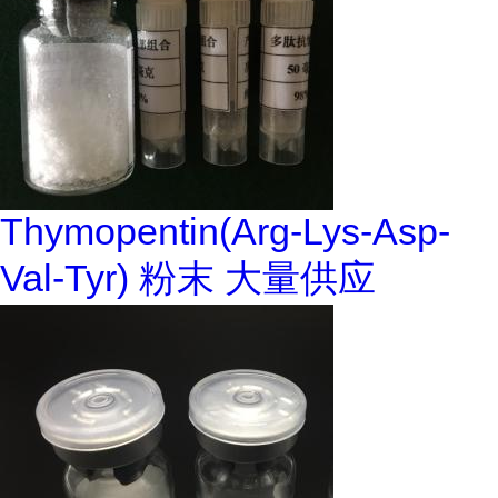
Thymopentin(Arg-Lys-Asp-
Val-Tyr) 粉末 大量供应