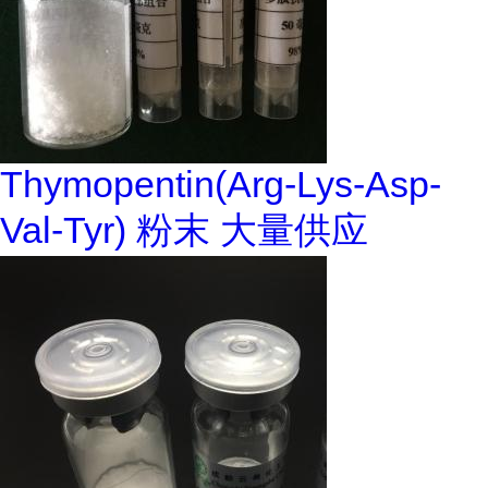
Thymopentin(Arg-Lys-Asp-
Val-Tyr) 粉末 大量供应